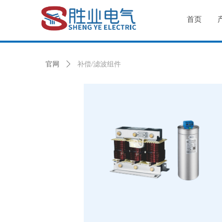
首页
官网
ꄲ
补偿/滤波组件