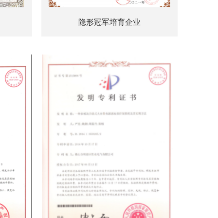
隐形冠军培育企业