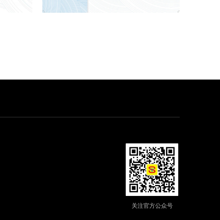
关注官方公众号