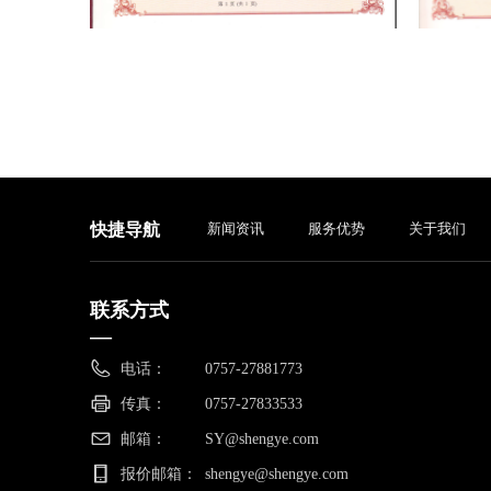
快捷导航
新闻资讯
服务优势
关于我们
联系方式
—
电话：
0757-27881773
传真：
0757-27833533
邮箱：
SY@shengye.com
报价邮箱：
shengye@shengye.com