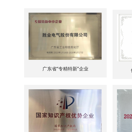
广东省“专精特新”企业