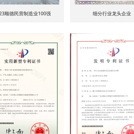
023顺德民营制造业100强
细分行业龙头企业