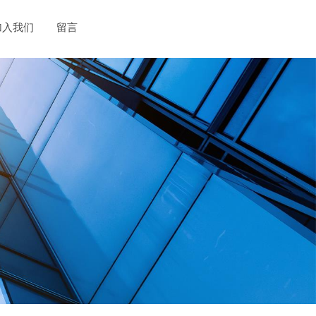
加入我们
留言