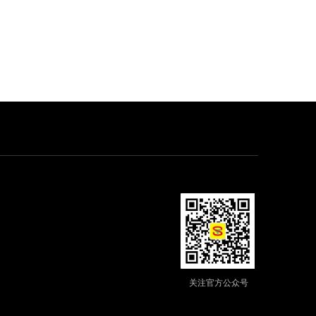
关注官方公众号