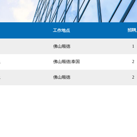
招聘
工作地点
佛山顺德
1
上
佛山顺德|泰国
2
上
佛山顺德
2