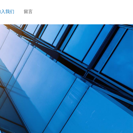
加入我们
留言