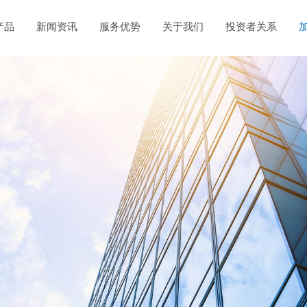
产品
新闻资讯
服务优势
关于我们
投资者关系